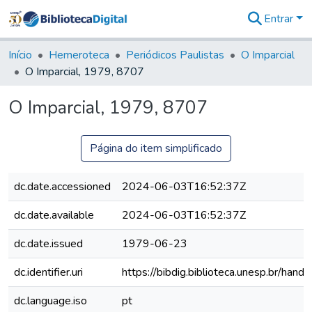
Entrar
Comunidades
&
Início
Hemeroteca
Periódicos Paulistas
O Imparcial
Coleções
O Imparcial, 1979, 8707
Tudo na
Biblioteca
O Imparcial, 1979, 8707
Digital
Estatísticas
Página do item simplificado
dc.date.accessioned
2024-06-03T16:52:37Z
dc.date.available
2024-06-03T16:52:37Z
dc.date.issued
1979-06-23
dc.identifier.uri
https://bibdig.biblioteca.unesp.br/han
dc.language.iso
pt