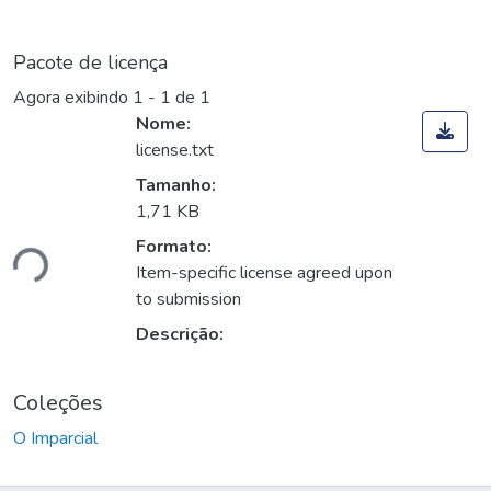
Pacote de licença
Agora exibindo
1 - 1 de 1
Nome:
license.txt
Tamanho:
1,71 KB
Formato:
ndo...
Item-specific license agreed upon
to submission
Descrição:
Coleções
O Imparcial