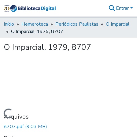
Entrar
Comunidades
&
Início
Hemeroteca
Periódicos Paulistas
O Imparcial
Coleções
O Imparcial, 1979, 8707
Tudo na
Biblioteca
O Imparcial, 1979, 8707
Digital
Estatísticas
Carregando...
Arquivos
8707.pdf
(9,03 MB)