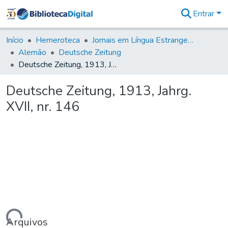
Entrar
Comunidades
&
Início
Hemeroteca
Jornais em Língua Estrangeira
Coleções
Alemão
Deutsche Zeitung
Tudo na
Deutsche Zeitung, 1913, Jahrg. XVII, nr. 146
Biblioteca
Digital
Deutsche Zeitung, 1913, Jahrg.
Estatísticas
XVII, nr. 146
Arquivos