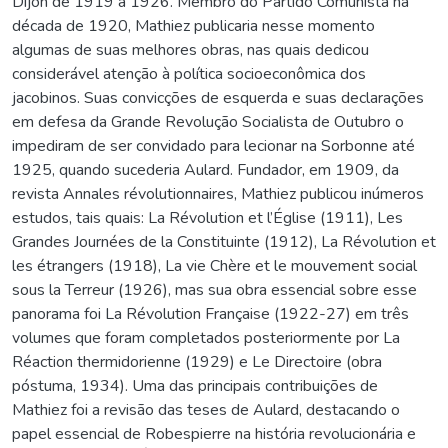
Dijon de 1919 a 1926. Membro do Partido Comunista na
década de 1920, Mathiez publicaria nesse momento
algumas de suas melhores obras, nas quais dedicou
considerável atenção à política socioeconômica dos
jacobinos. Suas convicções de esquerda e suas declarações
em defesa da Grande Revolução Socialista de Outubro o
impediram de ser convidado para lecionar na Sorbonne até
1925, quando sucederia Aulard. Fundador, em 1909, da
revista Annales révolutionnaires, Mathiez publicou inúmeros
estudos, tais quais: La Révolution et l’Église (1911), Les
Grandes Journées de la Constituinte (1912), La Révolution et
les étrangers (1918), La vie Chère et le mouvement social
sous la Terreur (1926), mas sua obra essencial sobre esse
panorama foi La Révolution Française (1922-27) em três
volumes que foram completados posteriormente por La
Réaction thermidorienne (1929) e Le Directoire (obra
póstuma, 1934). Uma das principais contribuições de
Mathiez foi a revisão das teses de Aulard, destacando o
papel essencial de Robespierre na história revolucionária e