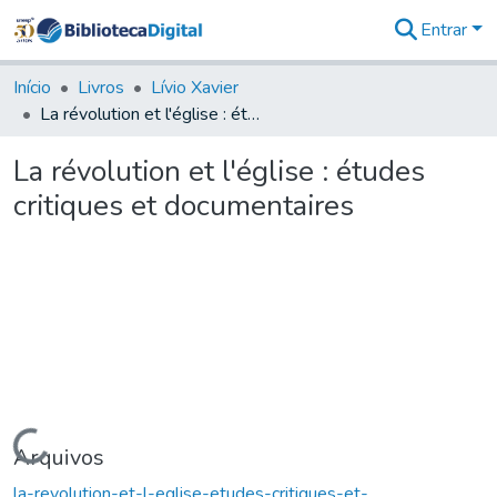
Entrar
Comunidades
&
Início
Livros
Lívio Xavier
Coleções
La révolution et l'église : études critiques et documentaires
Tudo na
Biblioteca
La révolution et l'église : études
Digital
critiques et documentaires
Estatísticas
Carregando...
Arquivos
la-revolution-et-l-eglise-etudes-critiques-et-