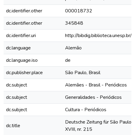
dc.identifier.other
000018732
dc.identifier.other
345848
dc.identifier.uri
http://bibdig.biblioteca.unesp.b
dc.language
Alemão
dc.language.iso
de
dc.publisher.place
São Paulo, Brasil
dc.subject
Alemães - Brasil - Periódicos
dc.subject
Generalidades - Periódicos
dc.subject
Cultura - Periódicos
Deutsche Zeitung für São Paulo, 
dc.title
XVIII, nr. 215