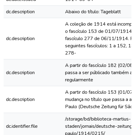
dc.description
Abaixo do título: Tageblatt
A coleção de 1914 está incomplet
o fascículo 153 de 01/07/1914 
dc.description
fascículo 277 de 06/11/1914. F
seguintes fascículos: 1 a 152, 1
278-
A partir do fascículo 182 (02/08/
dc.description
passa a ser públicado também a
regularmente
A partir do fascículo 153 (01/07
dc.description
mudança no título que passa a ac
Paulo (Deutsche Zeitung für São 
/storage/bd/biblioteca-martius-
dc.identifier.file
staden/jornais/deutsche-zeitung-
paulo/1914/0215/