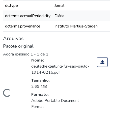
dc.type
Jornal
dcterms.accrualPeriodicity
Diária
dcterms.provenance
Instituto Martius-Staden
Arquivos
Pacote original
Agora exibindo
1 - 1 de 1
Nome:
deutsche-zeitung-fur-sao-paulo-
1914-0215.pdf
Tamanho:
2,69 MB
Carregando...
Formato:
Adobe Portable Document
Format