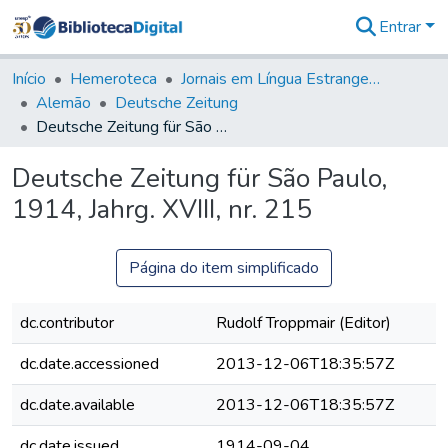
Entrar
Comunidades
&
Início
Hemeroteca
Jornais em Língua Estrangeira
Coleções
Alemão
Deutsche Zeitung
Tudo na
Deutsche Zeitung für São Paulo, 1914, Jahrg. XVIII, nr. 215
Biblioteca
Digital
Deutsche Zeitung für São Paulo,
Estatísticas
1914, Jahrg. XVIII, nr. 215
Página do item simplificado
dc.contributor
Rudolf Troppmair (Editor)
dc.date.accessioned
2013-12-06T18:35:57Z
dc.date.available
2013-12-06T18:35:57Z
dc.date.issued
1914-09-04