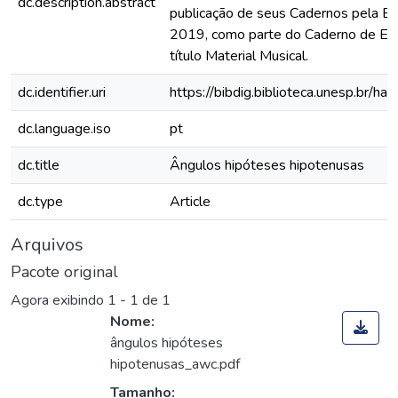
dc.description.abstract
publicação de seus Cadernos pela
2019, como parte do Caderno de Ens
título Material Musical.
dc.identifier.uri
https://bibdig.biblioteca.unesp.br/h
dc.language.iso
pt
dc.title
Ângulos hipóteses hipotenusas
dc.type
Article
Arquivos
Pacote original
Agora exibindo
1 - 1 de 1
Nome:
ângulos hipóteses
hipotenusas_awc.pdf
Tamanho: