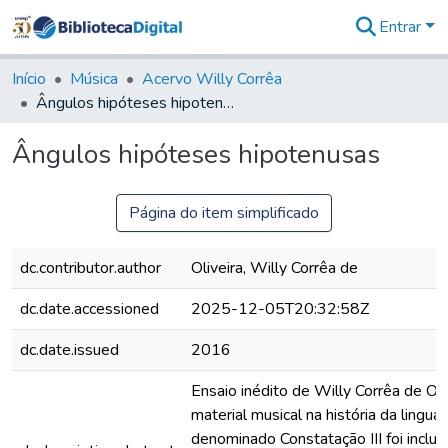
Entrar
Comunidades
&
Início
Música
Acervo Willy Corrêa
Coleções
Ângulos hipóteses hipotenusas
Tudo na
Biblioteca
Ângulos hipóteses hipotenusas
Digital
Estatísticas
Página do item simplificado
dc.contributor.author
Oliveira, Willy Corrêa de
dc.date.accessioned
2025-12-05T20:32:58Z
dc.date.issued
2016
Ensaio inédito de Willy Corrêa de Oli
material musical na história da lingu
denominado Constatação III foi incluí