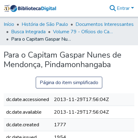
Entrar
Comunidades
&
Início
História de São Paulo
Documentos Interessantes
Coleções
Busca Integrada
Volume 79 - Ofícios do Capitão General Martim Lopes Lobo de Saldanha (1777)
Tudo na
Para o Capitam Gaspar Nunes de Mendonça, Pindamonhangaba
Biblioteca
Digital
Para o Capitam Gaspar Nunes de
Estatísticas
Mendonça, Pindamonhangaba
Página do item simplificado
dc.date.accessioned
2013-11-29T17:56:04Z
dc.date.available
2013-11-29T17:56:04Z
dc.date.created
1777
dc.date.issued
1954