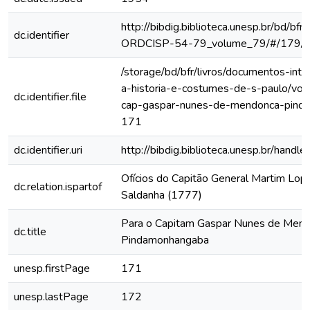
http://bibdig.biblioteca.unesp.br/bd/bf
dc.identifier
ORDCISP-54-79_volume_79/#/179/
/storage/bd/bfr/livros/documentos-int
a-historia-e-costumes-de-s-paulo/vol-
dc.identifier.file
cap-gaspar-nunes-de-mendonca-pind
171
dc.identifier.uri
http://bibdig.biblioteca.unesp.br/hand
Ofícios do Capitão General Martim Lo
dc.relation.ispartof
Saldanha (1777)
Para o Capitam Gaspar Nunes de Mend
dc.title
Pindamonhangaba
unesp.firstPage
171
unesp.lastPage
172