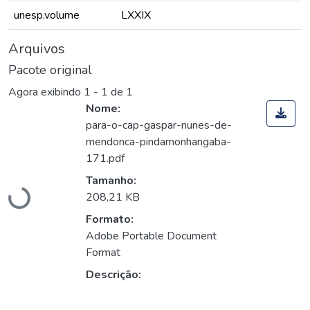
unesp.volume
LXXIX
Arquivos
Pacote original
Agora exibindo
1 - 1 de 1
Nome:
para-o-cap-gaspar-nunes-de-
mendonca-pindamonhangaba-
Carregando...
171.pdf
Tamanho:
208,21 KB
Formato:
Adobe Portable Document
Format
Descrição: