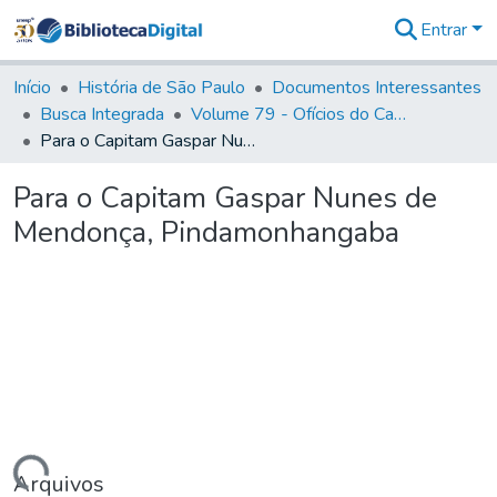
Entrar
Comunidades
&
Início
História de São Paulo
Documentos Interessantes
Coleções
Busca Integrada
Volume 79 - Ofícios do Capitão General Martim Lopes Lobo de Saldanha (1777)
Tudo na
Para o Capitam Gaspar Nunes de Mendonça, Pindamonhangaba
Biblioteca
Digital
Para o Capitam Gaspar Nunes de
Estatísticas
Mendonça, Pindamonhangaba
Arquivos