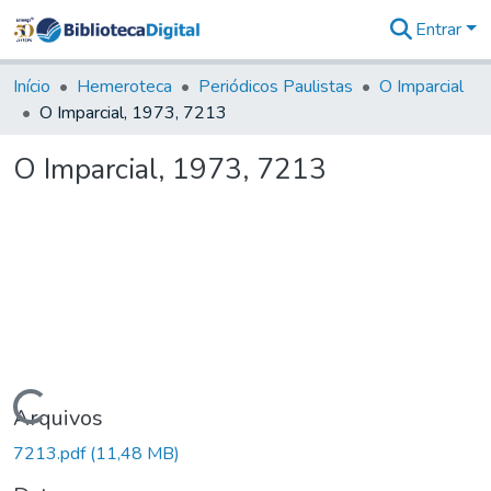
Entrar
Comunidades
&
Início
Hemeroteca
Periódicos Paulistas
O Imparcial
Coleções
O Imparcial, 1973, 7213
Tudo na
Biblioteca
O Imparcial, 1973, 7213
Digital
Estatísticas
Carregando...
Arquivos
7213.pdf
(11,48 MB)