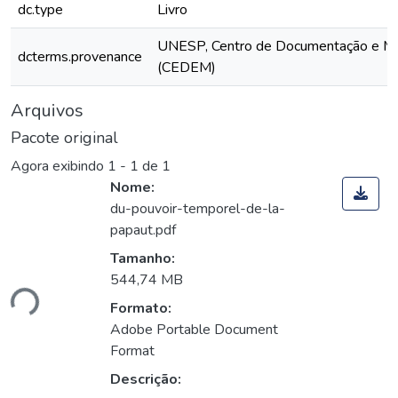
dc.type
Livro
UNESP, Centro de Documentação e M
dcterms.provenance
(CEDEM)
Arquivos
Pacote original
Agora exibindo
1 - 1 de 1
Nome:
du-pouvoir-temporel-de-la-
papaut.pdf
Tamanho:
544,74 MB
ndo...
Formato:
Adobe Portable Document
Format
Descrição: