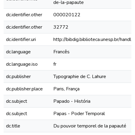
de-la-papaute
dc.identifier.other
000020122
dc.identifier.other
32772
dc.identifier.uri
http://bibdig.biblioteca.unesp.br/hand
dc.language
Francês
dc.language.iso
fr
dc.publisher
Typographie de C. Lahure
dc.publisher.place
Paris, França
dc.subject
Papado - História
dc.subject
Papas - Poder Temporal
dc.title
Du pouvoir temporel de la papauté