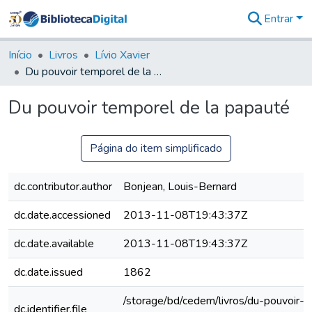
Entrar
Comunidades
&
Início
Livros
Lívio Xavier
Coleções
Du pouvoir temporel de la papauté
Tudo na
Biblioteca
Du pouvoir temporel de la papauté
Digital
Estatísticas
Página do item simplificado
dc.contributor.author
Bonjean, Louis-Bernard
dc.date.accessioned
2013-11-08T19:43:37Z
dc.date.available
2013-11-08T19:43:37Z
dc.date.issued
1862
/storage/bd/cedem/livros/du-pouvoir-
dc.identifier.file