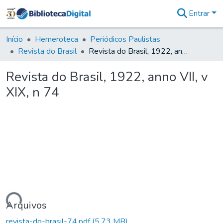
Entrar
Comunidades
&
Início
Hemeroteca
Periódicos Paulistas
Coleções
Revista do Brasil
Revista do Brasil, 1922, anno VII, v XIX, n 74
Tudo na
Biblioteca
Revista do Brasil, 1922, anno VII, v
Digital
XIX, n 74
Estatísticas
rregando...
Arquivos
revista-do-brasil-74.pdf
(5,73 MB)