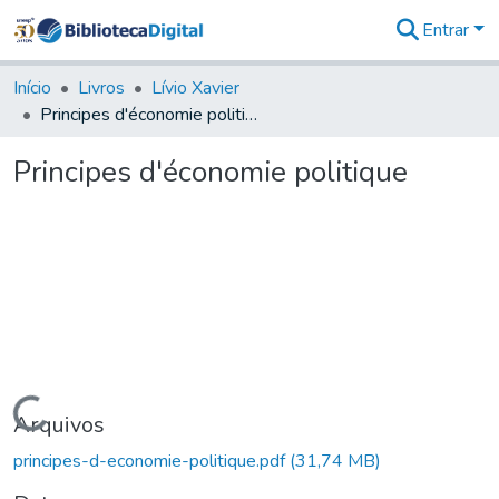
Entrar
Comunidades
&
Início
Livros
Lívio Xavier
Coleções
Principes d'économie politique
Tudo na
Biblioteca
Principes d'économie politique
Digital
Estatísticas
Carregando...
Arquivos
principes-d-economie-politique.pdf
(31,74 MB)