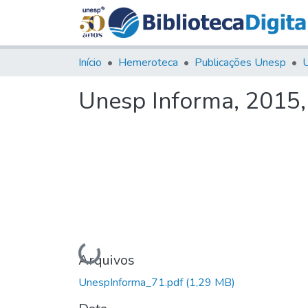
Início
Hemeroteca
Publicações Unesp
U
Unesp Informa, 2015
Carregando...
Arquivos
UnespInforma_71.pdf
(1,29 MB)