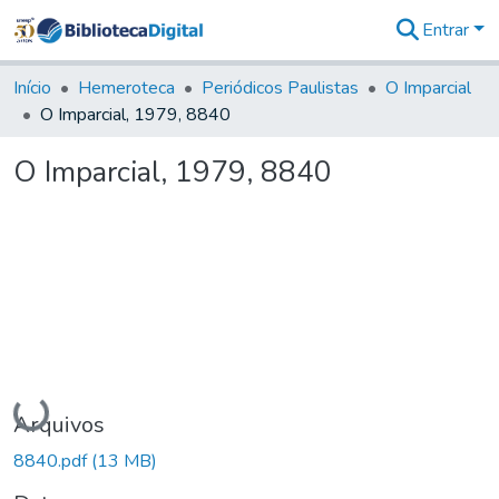
Entrar
Comunidades
&
Início
Hemeroteca
Periódicos Paulistas
O Imparcial
Coleções
O Imparcial, 1979, 8840
Tudo na
Biblioteca
O Imparcial, 1979, 8840
Digital
Estatísticas
Carregando...
Arquivos
8840.pdf
(13 MB)