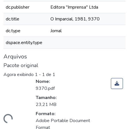
dc.publisher
Editora "Imprensa" Ltda
dc.title
O Imparcial, 1981, 9370
dc.type
Jornal
dspace.entity.type
Arquivos
Pacote original
Agora exibindo
1 - 1 de 1
Nome:
9370.pdf
Tamanho:
23,21 MB
Formato:
rregando...
Adobe Portable Document
Format