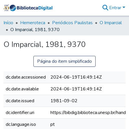
Entrar
Comunidades
&
Início
Hemeroteca
Periódicos Paulistas
O Imparcial
Coleções
O Imparcial, 1981, 9370
Tudo na
Biblioteca
O Imparcial, 1981, 9370
Digital
Estatísticas
Página do item simplificado
dc.date.accessioned
2024-06-19T16:49:14Z
dc.date.available
2024-06-19T16:49:14Z
dc.date.issued
1981-09-02
dc.identifier.uri
https://bibdig.biblioteca.unesp.br/han
dc.language.iso
pt