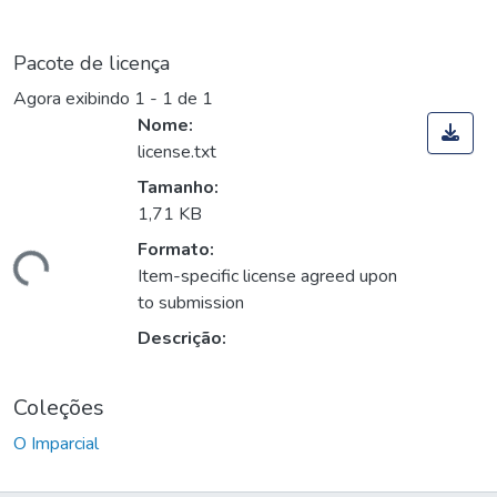
Pacote de licença
Agora exibindo
1 - 1 de 1
Nome:
license.txt
Tamanho:
1,71 KB
Formato:
rregando...
Item-specific license agreed upon
to submission
Descrição:
Coleções
O Imparcial