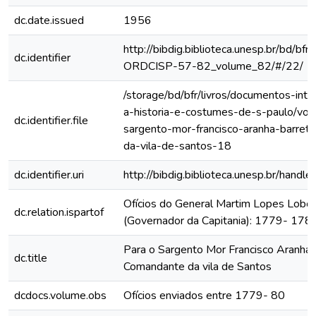
dc.date.issued
1956
http://bibdig.biblioteca.unesp.br/bd/bf
dc.identifier
ORDCISP-57-82_volume_82/#/22/
/storage/bd/bfr/livros/documentos-int
a-historia-e-costumes-de-s-paulo/vol
dc.identifier.file
sargento-mor-francisco-aranha-barre
da-vila-de-santos-18
dc.identifier.uri
http://bibdig.biblioteca.unesp.br/hand
Ofícios do General Martim Lopes Lobo
dc.relation.ispartof
(Governador da Capitania): 1779- 178
Para o Sargento Mor Francisco Aranha 
dc.title
Comandante da vila de Santos
dcdocs.volume.obs
Ofícios enviados entre 1779- 80