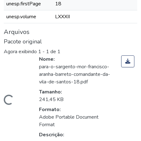
unesp.firstPage
18
unesp.volume
LXXXII
Arquivos
Pacote original
Agora exibindo
1 - 1 de 1
Nome:
para-o-sargento-mor-francisco-
aranha-barreto-comandante-da-
vila-de-santos-18.pdf
Tamanho:
Carregando...
241,45 KB
Formato:
Adobe Portable Document
Format
Descrição: