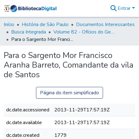
Entrar
Comunidades
&
Início
História de São Paulo
Documentos Interessantes
Coleções
Busca Integrada
Volume 82 - Ofícios do General Martim Lopes Lobo de Saldanha (Governador da Capitania): 1779- 1780
Tudo na
Para o Sargento Mor Francisco Aranha Barreto, Comandante da vila de Santos
Biblioteca
Digital
Para o Sargento Mor Francisco
Estatísticas
Aranha Barreto, Comandante da vila
de Santos
Página do item simplificado
dc.date.accessioned
2013-11-29T17:57:19Z
dc.date.available
2013-11-29T17:57:19Z
dc.date.created
1779