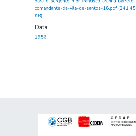
para-o-sargento-mor-francisco-aranha-barreto-
comandante-da-vila-de-santos-18.pdf
(241,45
KB)
Data
1956