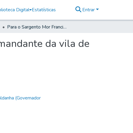
lioteca Digital
Estatísticas
Entrar
Para o Sargento Mor Francisco Aranha Barreto, Comandante da vila de Santos
mandante da vila de
aldanha (Governador