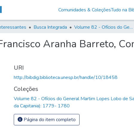
Comunidades & Coleções
Tudo na Bib
nteressantes
Busca Integrada
Volume 82 - Ofícios do General Martim Lopes Lobo de Saldanha (Governador da Capitania): 1779- 1780
Francisco Aranha Barreto, Co
URI
http://bibdig.biblioteca.unesp.br/handle/10/18458
Coleções
Volume 82 - Ofícios do General Martim Lopes Lobo de S
da Capitania): 1779- 1780
Página do item completo