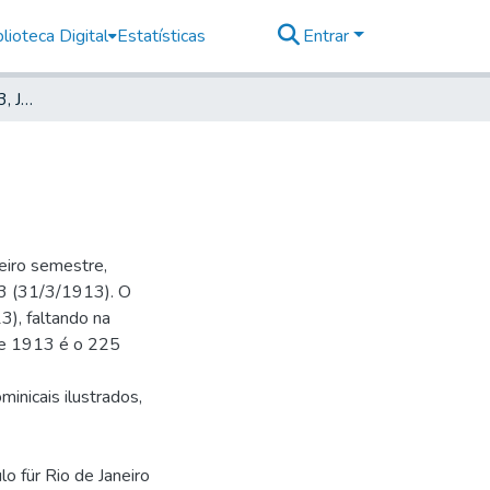
lioteca Digital
Estatísticas
Entrar
Deutsche Zeitung, 1913, Jahrg. XVI, nr. 056
eiro semestre,
 73 (31/3/1913). O
), faltando na
 de 1913 é o 225
minicais ilustrados,
lo für Rio de Janeiro