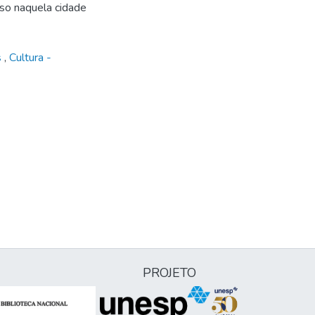
sso naquela cidade
s
,
Cultura -
PROJETO