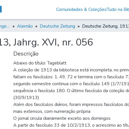
Comunidades & Coleções
Tudo na Bib
Jornais em Língua Estrangeira
Alemão
Deutsche Zeitung
3, Jahrg. XVI, nr. 056
Descrição
Abaixo do título: Tageblatt
A coleção de 1913 da biblioteca está incompleta, no prim
faltam os fascículos: 1, 49, 72 e termina com o fascículo
segundo semestre continua com o fascículo 149 (1/7/1913
sequência o fascículo 180. O último fascículo da coleção
(30/9/1913)
Além dos fascículos diários, foram impressos fascículos do
mais extensos, com numeração própria
O jornal circula diariamente exceto aos domingos
A partir do fascículo 33 de 10/2/1913, o acrescimo ao títu