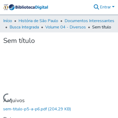
Entrar
Comunidades
&
Início
História de São Paulo
Documentos Interessantes
Coleções
Busca Integrada
Volume 04 - Diversos
Sem título
Tudo na
Biblioteca
Sem título
Digital
Estatísticas
Carregando...
Arquivos
sem-titulo-p5-a-p6.pdf
(204,29 KB)