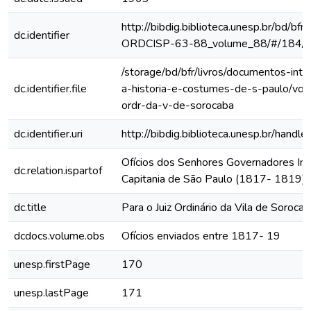
http://bibdig.biblioteca.unesp.br/bd/bf
dc.identifier
ORDCISP-63-88_volume_88/#/184/
/storage/bd/bfr/livros/documentos-int
dc.identifier.file
a-historia-e-costumes-de-s-paulo/vol-
ordr-da-v-de-sorocaba
dc.identifier.uri
http://bibdig.biblioteca.unesp.br/hand
Ofícios dos Senhores Governadores Int
dc.relation.ispartof
Capitania de São Paulo (1817- 1819)
dc.title
Para o Juiz Ordinário da Vila de Soroca
dcdocs.volume.obs
Ofícios enviados entre 1817- 19
unesp.firstPage
170
unesp.lastPage
171