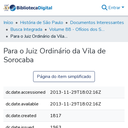
Entrar
Comunidades
&
Início
História de São Paulo
Documentos Interessantes
Coleções
Busca Integrada
Volume 88 - Ofícios dos Senhores Governadores Interinos da Capitania de São Paulo (1817- 1819)
Tudo na
Para o Juiz Ordinário da Vila de Sorocaba
Biblioteca
Digital
Para o Juiz Ordinário da Vila de
Estatísticas
Sorocaba
Página do item simplificado
dc.date.accessioned
2013-11-29T18:02:16Z
dc.date.available
2013-11-29T18:02:16Z
dc.date.created
1817
dc.date.issued
1963