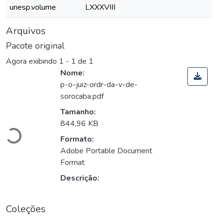
unesp.volume
LXXXVIII
Arquivos
Pacote original
Agora exibindo
1 - 1 de 1
Nome:
p-o-juiz-ordr-da-v-de-
sorocaba.pdf
rregando...
Tamanho:
844,96 KB
Formato:
Adobe Portable Document
Format
Descrição:
Coleções