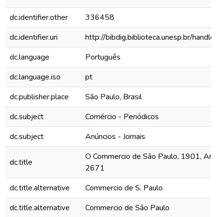
dc.identifier.other
336458
dc.identifier.uri
http://bibdig.biblioteca.unesp.br/hand
dc.language
Português
dc.language.iso
pt
dc.publisher.place
São Paulo, Brasil
dc.subject
Comércio - Periódicos
dc.subject
Anúncios - Jornais
O Commercio de São Paulo, 1901, Ano 
dc.title
2671
dc.title.alternative
Commercio de S. Paulo
dc.title.alternative
Commercio de São Paulo