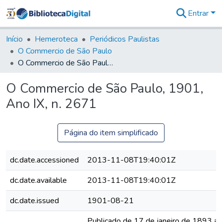
Entrar
Comunidades
&
Início
Hemeroteca
Periódicos Paulistas
Coleções
O Commercio de São Paulo
Tudo na
O Commercio de São Paulo, 1901, Ano IX, n. 2671
Biblioteca
Digital
O Commercio de São Paulo, 1901,
Estatísticas
Ano IX, n. 2671
Página do item simplificado
dc.date.accessioned
2013-11-08T19:40:01Z
dc.date.available
2013-11-08T19:40:01Z
dc.date.issued
1901-08-21
Publicado de 17 de janeiro de 1893 a