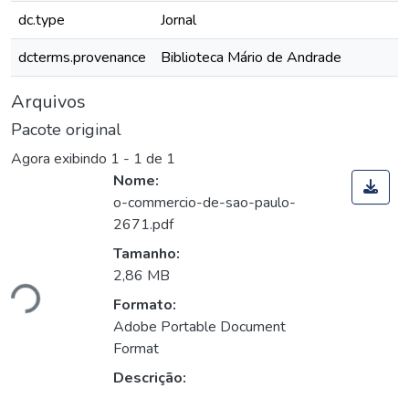
dc.type
Jornal
dcterms.provenance
Biblioteca Mário de Andrade
Arquivos
Pacote original
Agora exibindo
1 - 1 de 1
Nome:
o-commercio-de-sao-paulo-
2671.pdf
Tamanho:
ando...
2,86 MB
Formato:
Adobe Portable Document
Format
Descrição: