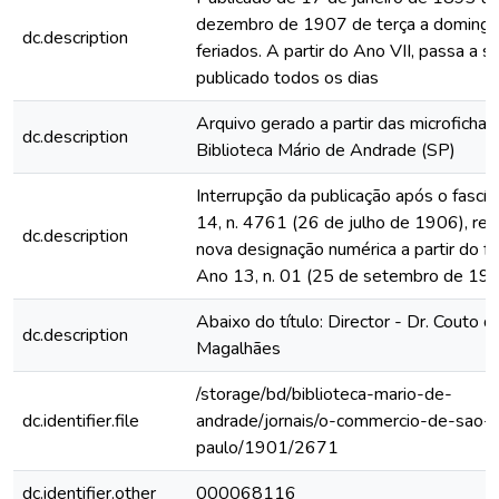
dezembro de 1907 de terça a domingo
dc.description
feriados. A partir do Ano VII, passa a s
publicado todos os dias
Arquivo gerado a partir das microfichas
dc.description
Biblioteca Mário de Andrade (SP)
Interrupção da publicação após o fascí
14, n. 4761 (26 de julho de 1906), rein
dc.description
nova designação numérica a partir do fa
Ano 13, n. 01 (25 de setembro de 19
Abaixo do título: Director - Dr. Couto d
dc.description
Magalhães
/storage/bd/biblioteca-mario-de-
dc.identifier.file
andrade/jornais/o-commercio-de-sao-
paulo/1901/2671
dc.identifier.other
000068116