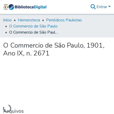
Entrar
Comunidades
&
Início
Hemeroteca
Periódicos Paulistas
Coleções
O Commercio de São Paulo
Tudo na
O Commercio de São Paulo, 1901, Ano IX, n. 2671
Biblioteca
Digital
O Commercio de São Paulo, 1901,
Estatísticas
Ano IX, n. 2671
Carregando...
Arquivos