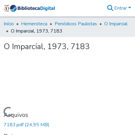
Entrar
Comunidades
&
Início
Hemeroteca
Periódicos Paulistas
O Imparcial
Coleções
O Imparcial, 1973, 7183
Tudo na
Biblioteca
O Imparcial, 1973, 7183
Digital
Estatísticas
Carregando...
Arquivos
7183.pdf
(24,95 MB)