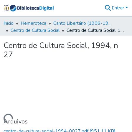
Entrar
Comunidades
&
Início
Hemeroteca
Canto Libertário (1906-1995)
Coleções
Centro de Cultura Social
Centro de Cultura Social, 1994, n 27
Tudo na
Biblioteca
Centro de Cultura Social, 1994, n
Digital
27
Estatísticas
rregando...
Arquivos
centro-de-cultura-social-1994-0027.pdf
(951,11 KB)