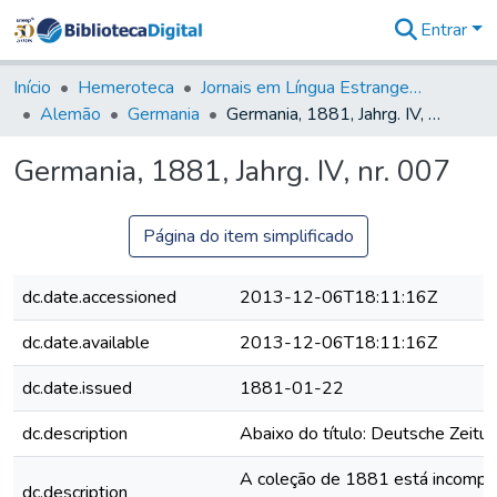
Entrar
Comunidades
&
Início
Hemeroteca
Jornais em Língua Estrangeira
Coleções
Alemão
Germania
Germania, 1881, Jahrg. IV, nr. 007
Tudo na
Biblioteca
Germania, 1881, Jahrg. IV, nr. 007
Digital
Estatísticas
Página do item simplificado
dc.date.accessioned
2013-12-06T18:11:16Z
dc.date.available
2013-12-06T18:11:16Z
dc.date.issued
1881-01-22
dc.description
Abaixo do título: Deutsche Zeitung
A coleção de 1881 está incomplet
dc.description