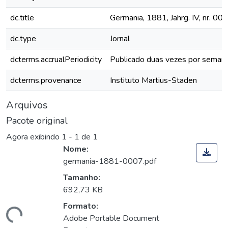
dc.title
Germania, 1881, Jahrg. IV, nr. 007
dc.type
Jornal
dcterms.accrualPeriodicity
Publicado duas vezes por seman
dcterms.provenance
Instituto Martius-Staden
Arquivos
Pacote original
Agora exibindo
1 - 1 de 1
Nome:
germania-1881-0007.pdf
Tamanho:
692,73 KB
Formato:
gando...
Adobe Portable Document