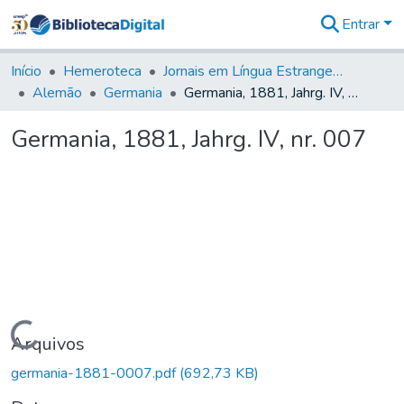
Entrar
Comunidades
&
Início
Hemeroteca
Jornais em Língua Estrangeira
Coleções
Alemão
Germania
Germania, 1881, Jahrg. IV, nr. 007
Tudo na
Biblioteca
Germania, 1881, Jahrg. IV, nr. 007
Digital
Estatísticas
Carregando...
Arquivos
germania-1881-0007.pdf
(692,73 KB)