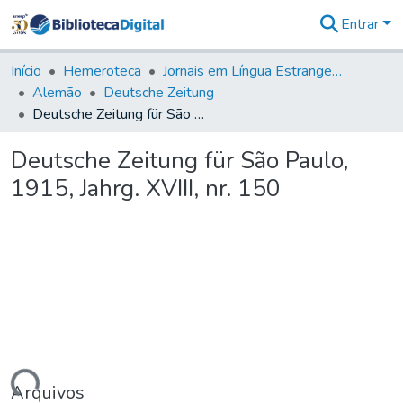
Entrar
Comunidades
&
Início
Hemeroteca
Jornais em Língua Estrangeira
Coleções
Alemão
Deutsche Zeitung
Tudo na
Deutsche Zeitung für São Paulo, 1915, Jahrg. XVIII, nr. 150
Biblioteca
Digital
Deutsche Zeitung für São Paulo,
Estatísticas
1915, Jahrg. XVIII, nr. 150
Arquivos