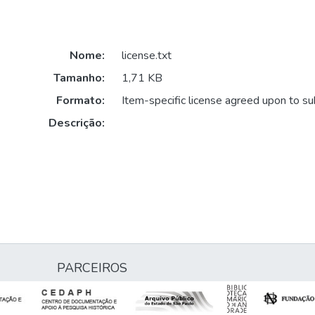
Nome:
license.txt
Tamanho:
1,71 KB
Formato:
Item-specific license agreed upon to s
Descrição:
PARCEIROS