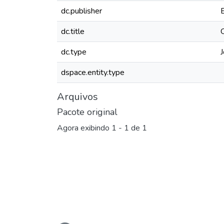
dc.publisher
dc.title
dc.type
J
dspace.entity.type
Arquivos
Pacote original
Agora exibindo
1 - 1 de 1