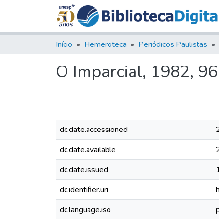
Início
Hemeroteca
Periódicos Paulistas
O Imparcial, 1982, 9
dc.date.accessioned
dc.date.available
dc.date.issued
dc.identifier.uri
dc.language.iso