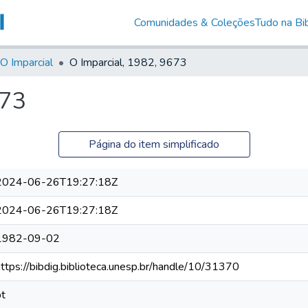
Comunidades & Coleções
Tudo na Bib
O Imparcial
O Imparcial, 1982, 9673
673
Página do item simplificado
2024-06-26T19:27:18Z
2024-06-26T19:27:18Z
1982-09-02
https://bibdig.biblioteca.unesp.br/handle/10/31370
pt