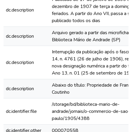
dezembro de 1907 de terça a domingo
dc.description
feriados. A partir do Ano VII, passa a s
publicado todos os dias
Arquivo gerado a partir das microfichas
dc.description
Biblioteca Mário de Andrade (SP)
Interrupção da publicação após o fascí
14, n. 4761 (26 de julho de 1906), rein
dc.description
nova designação numérica a partir do fa
Ano 13, n. 01 (25 de setembro de 19
Abaixo do título: Propriedade de Franc
dc.description
Coutinho
/storage/bd/biblioteca-mario-de-
dc.identifier.file
andrade/jornais/o-commercio-de-sao-
paulo/1905/4388
dc.identifier.other
000070558