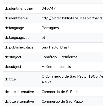
dc.identifier.other
340747
dc.identifier.uri
http://bibdig.biblioteca.unesp.br/hand
dc.language
Português
dc.language.iso
pt
dc.publisher.place
São Paulo, Brasil
dc.subject
Comércio - Periódicos
dc.subject
Anúncios - Jornais
O Commercio de São Paulo, 1905, Ano X
dc.title
4388
dc.title.alternative
Commercio de S. Paulo
dc.title.alternative
Commercio de São Paulo