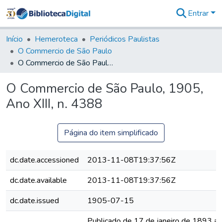
Entrar
Comunidades
&
Início
Hemeroteca
Periódicos Paulistas
Coleções
O Commercio de São Paulo
Tudo na
O Commercio de São Paulo, 1905, Ano XIII, n. 4388
Biblioteca
Digital
O Commercio de São Paulo, 1905,
Estatísticas
Ano XIII, n. 4388
Página do item simplificado
dc.date.accessioned
2013-11-08T19:37:56Z
dc.date.available
2013-11-08T19:37:56Z
dc.date.issued
1905-07-15
Publicado de 17 de janeiro de 1893 a