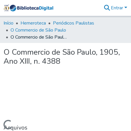
Entrar
Comunidades
&
Início
Hemeroteca
Periódicos Paulistas
Coleções
O Commercio de São Paulo
Tudo na
O Commercio de São Paulo, 1905, Ano XIII, n. 4388
Biblioteca
Digital
O Commercio de São Paulo, 1905,
Estatísticas
Ano XIII, n. 4388
Carregando...
Arquivos