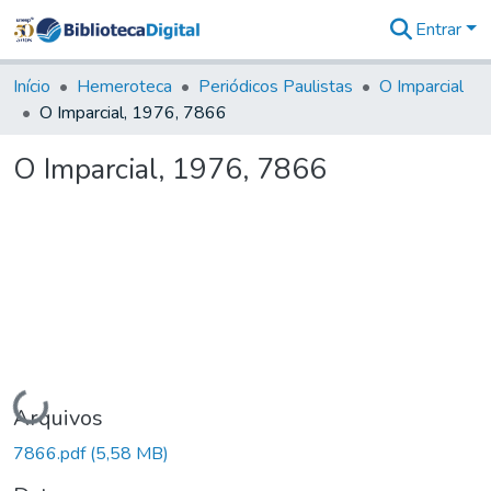
Entrar
Comunidades
&
Início
Hemeroteca
Periódicos Paulistas
O Imparcial
Coleções
O Imparcial, 1976, 7866
Tudo na
Biblioteca
O Imparcial, 1976, 7866
Digital
Estatísticas
Carregando...
Arquivos
7866.pdf
(5,58 MB)