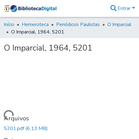
Entrar
Comunidades
&
Início
Hemeroteca
Periódicos Paulistas
O Imparcial
Coleções
O Imparcial, 1964, 5201
Tudo na
Biblioteca
O Imparcial, 1964, 5201
Digital
Estatísticas
Carregando...
Arquivos
5201.pdf
(6,13 MB)