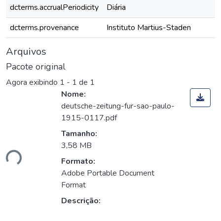
dcterms.accrualPeriodicity
Diária
dcterms.provenance
Instituto Martius-Staden
Arquivos
Pacote original
Agora exibindo
1 - 1 de 1
Nome:
deutsche-zeitung-fur-sao-paulo-
1915-0117.pdf
Tamanho:
3,58 MB
ndo...
Formato:
Adobe Portable Document
Format
Descrição: