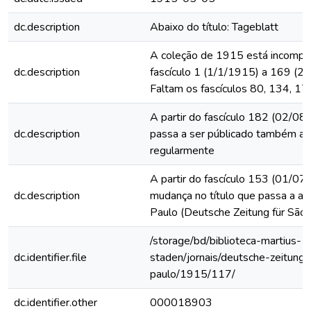
dc.description
Abaixo do título: Tageblatt
A coleção de 1915 está incomple
dc.description
fascículo 1 (1/1/1915) a 169 (2
Faltam os fascículos 80, 134, 17
A partir do fascículo 182 (02/08/
dc.description
passa a ser públicado também a
regularmente
A partir do fascículo 153 (01/07
dc.description
mudança no título que passa a ac
Paulo (Deutsche Zeitung für São 
/storage/bd/biblioteca-martius-
dc.identifier.file
staden/jornais/deutsche-zeitung-
paulo/1915/117/
dc.identifier.other
000018903