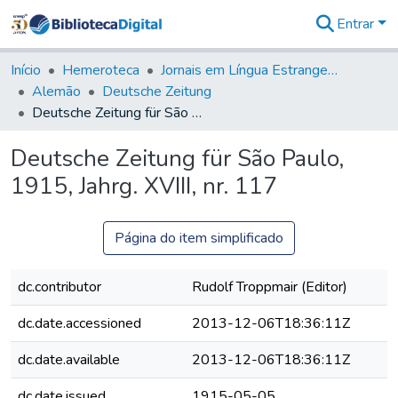
Entrar
Comunidades
&
Início
Hemeroteca
Jornais em Língua Estrangeira
Coleções
Alemão
Deutsche Zeitung
Tudo na
Deutsche Zeitung für São Paulo, 1915, Jahrg. XVIII, nr. 117
Biblioteca
Digital
Deutsche Zeitung für São Paulo,
Estatísticas
1915, Jahrg. XVIII, nr. 117
Página do item simplificado
dc.contributor
Rudolf Troppmair (Editor)
dc.date.accessioned
2013-12-06T18:36:11Z
dc.date.available
2013-12-06T18:36:11Z
dc.date.issued
1915-05-05