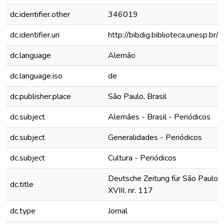
dc.identifier.other
346019
dc.identifier.uri
http://bibdig.biblioteca.unesp.b
dc.language
Alemão
dc.language.iso
de
dc.publisher.place
São Paulo, Brasil
dc.subject
Alemães - Brasil - Periódicos
dc.subject
Generalidades - Periódicos
dc.subject
Cultura - Periódicos
Deutsche Zeitung für São Paulo, 
dc.title
XVIII, nr. 117
dc.type
Jornal