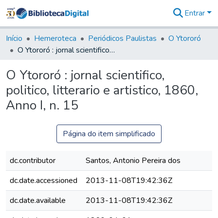
Entrar
Comunidades
&
Início
Hemeroteca
Periódicos Paulistas
O Ytororó
Coleções
O Ytororó : jornal scientifico, politico, litterario e artistico, 1860, Anno I, n. 15
Tudo na
Biblioteca
O Ytororó : jornal scientifico,
Digital
politico, litterario e artistico, 1860,
Estatísticas
Anno I, n. 15
Página do item simplificado
dc.contributor
Santos, Antonio Pereira dos
dc.date.accessioned
2013-11-08T19:42:36Z
dc.date.available
2013-11-08T19:42:36Z