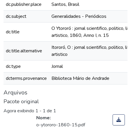
dc.publisher.place
Santos, Brasil
dc.subject
Generalidades - Periódicos
O Ytororó : jornal scientifico, politico, lit
dc.title
artistico, 1860, Anno I, n. 15
Itororó, O : jornal scientifico, politico, lit
dc.title.alternative
artistico
dc.type
Jornal
dcterms.provenance
Biblioteca Mário de Andrade
Arquivos
Pacote original
Agora exibindo
1 - 1 de 1
Nome:
o-ytororo-1860-15.pdf