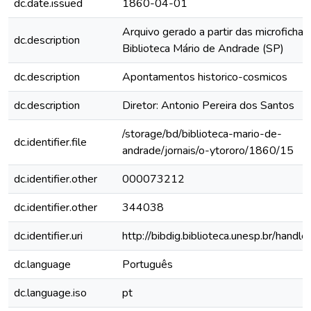
dc.date.issued
1860-04-01
Arquivo gerado a partir das microfichas
dc.description
Biblioteca Mário de Andrade (SP)
dc.description
Apontamentos historico-cosmicos
dc.description
Diretor: Antonio Pereira dos Santos
/storage/bd/biblioteca-mario-de-
dc.identifier.file
andrade/jornais/o-ytororo/1860/15
dc.identifier.other
000073212
dc.identifier.other
344038
dc.identifier.uri
http://bibdig.biblioteca.unesp.br/hand
dc.language
Português
dc.language.iso
pt