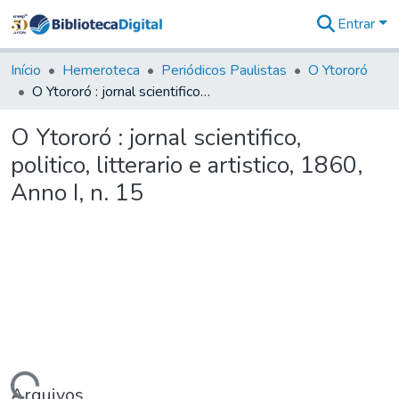
Entrar
Comunidades
&
Início
Hemeroteca
Periódicos Paulistas
O Ytororó
Coleções
O Ytororó : jornal scientifico, politico, litterario e artistico, 1860, Anno I, n. 15
Tudo na
Biblioteca
O Ytororó : jornal scientifico,
Digital
politico, litterario e artistico, 1860,
Estatísticas
Anno I, n. 15
Arquivos