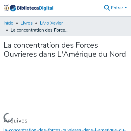
Entrar
Comunidades
&
Início
Livros
Lívio Xavier
Coleções
La concentration des Forces Ouvrieres dans L'Amérique du Nord
Tudo na
Biblioteca
La concentration des Forces
Digital
Ouvrieres dans L'Amérique du Nord
Estatísticas
Carregando...
Arquivos
la-concentration-des-forces-ouvrieres-dans-l-amerique-du-