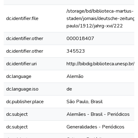
/storage/bd/biblioteca-martius-
dc.identifier.file
staden/jornais/deutsche-zeitung-
paulo/1912/jahrg-xvi/222
dc.identifier.other
000018407
dc.identifier.other
345523
dc.identifier.uri
http://bibdig.biblioteca.unesp.b
dc.language
Alemão
dc.language.iso
de
dc.publisher.place
São Paulo, Brasil
dc.subject
Alemães - Brasil - Periódicos
dc.subject
Generalidades - Periódicos