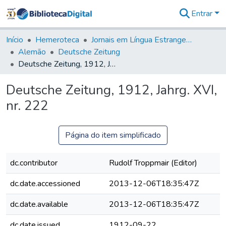
Entrar
Comunidades
&
Início
Hemeroteca
Jornais em Língua Estrangeira
Coleções
Alemão
Deutsche Zeitung
Tudo na
Deutsche Zeitung, 1912, Jahrg. XVI, nr. 222
Biblioteca
Digital
Deutsche Zeitung, 1912, Jahrg. XVI,
Estatísticas
nr. 222
Página do item simplificado
dc.contributor
Rudolf Troppmair (Editor)
dc.date.accessioned
2013-12-06T18:35:47Z
dc.date.available
2013-12-06T18:35:47Z
dc.date.issued
1912-09-22