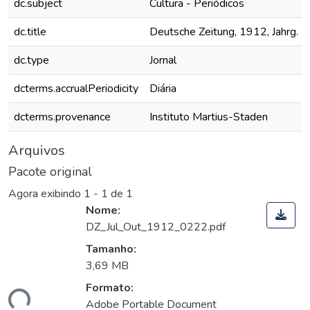
dc.subject
Cultura - Periódicos
dc.title
Deutsche Zeitung, 1912, Jahrg. XV
dc.type
Jornal
dcterms.accrualPeriodicity
Diária
dcterms.provenance
Instituto Martius-Staden
Arquivos
Pacote original
Agora exibindo
1 - 1 de 1
Nome:
DZ_Jul_Out_1912_0222.pdf
Tamanho:
3,69 MB
Formato:
ando...
Adobe Portable Document