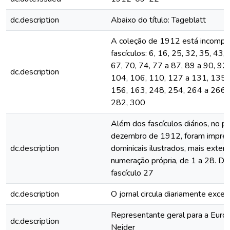
dc.description
Abaixo do título: Tageblatt
A coleção de 1912 está incomple
fascículos: 6, 16, 25, 32, 35, 43,
67, 70, 74, 77 a 87, 89 a 90, 92,
dc.description
104, 106, 110, 127 a 131, 135,
156, 163, 248, 254, 264 a 266,
282, 300
Além dos fascículos diários, no p
dezembro de 1912, foram impres
dc.description
dominicais ilustrados, mais exten
numeração própria, de 1 a 28. De
fascículo 27
dc.description
O jornal circula diariamente exc
Representante geral para a Euro
dc.description
Neider