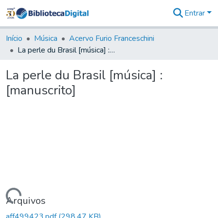
Entrar
Comunidades
&
Início
Música
Acervo Furio Franceschini
Coleções
La perle du Brasil [música] : [manuscrito]
Tudo na
Biblioteca
La perle du Brasil [música] :
Digital
[manuscrito]
Estatísticas
Carregando...
Arquivos
aff499423.pdf
(298,47 KB)