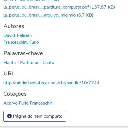
la_perle_du_brasil__partitura_completa.pdf
(137,87 KB)
la_perle_du_brasil__arquivo_mid.mid
(6,7 KB)
Autores
David, Félicien
Franceschini, Furio
Palavras-chave
Flauta - Partituras
,
Canto
URI
http://bibdig.biblioteca.unesp.br/handle/10/7744
Coleções
Acervo Furio Franceschini
Página do item completo