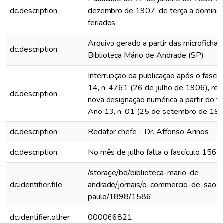
dc.description
dezembro de 1907, de terça a domingo
feriados
Arquivo gerado a partir das microfichas
dc.description
Biblioteca Mário de Andrade (SP)
Interrupção da publicação após o fascí
14, n. 4761 (26 de julho de 1906), rein
dc.description
nova designação numérica a partir do fa
Ano 13, n. 01 (25 de setembro de 19
dc.description
Redator chefe - Dr. Affonso Arinos
dc.description
No mês de julho falta o fascículo 1568
/storage/bd/biblioteca-mario-de-
dc.identifier.file
andrade/jornais/o-commercio-de-sao-
paulo/1898/1586
dc.identifier.other
000066821