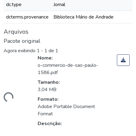
dc.type
Jornal
dcterms.provenance
Biblioteca Mário de Andrade
Arquivos
Pacote original
Agora exibindo
1 - 1 de 1
Nome:
o-commercio-de-sao-paulo-
1586.pdf
Tamanho:
3,04 MB
gando...
Formato:
Adobe Portable Document
Format
Descrição: