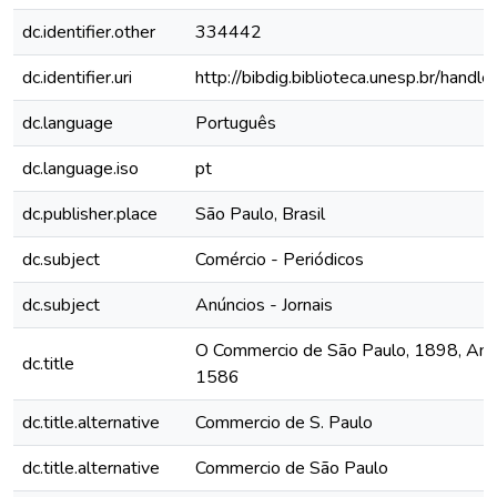
dc.identifier.other
334442
dc.identifier.uri
http://bibdig.biblioteca.unesp.br/hand
dc.language
Português
dc.language.iso
pt
dc.publisher.place
São Paulo, Brasil
dc.subject
Comércio - Periódicos
dc.subject
Anúncios - Jornais
O Commercio de São Paulo, 1898, Ano 
dc.title
1586
dc.title.alternative
Commercio de S. Paulo
dc.title.alternative
Commercio de São Paulo