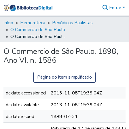
Entrar
Comunidades
&
Início
Hemeroteca
Periódicos Paulistas
Coleções
O Commercio de São Paulo
Tudo na
O Commercio de São Paulo, 1898, Ano VI, n. 1586
Biblioteca
Digital
O Commercio de São Paulo, 1898,
Estatísticas
Ano VI, n. 1586
Página do item simplificado
dc.date.accessioned
2013-11-08T19:39:04Z
dc.date.available
2013-11-08T19:39:04Z
dc.date.issued
1898-07-31
Publicado de 17 de janeiro de 1893 a