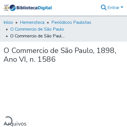
Entrar
Comunidades
&
Início
Hemeroteca
Periódicos Paulistas
Coleções
O Commercio de São Paulo
Tudo na
O Commercio de São Paulo, 1898, Ano VI, n. 1586
Biblioteca
Digital
O Commercio de São Paulo, 1898,
Estatísticas
Ano VI, n. 1586
rregando...
Arquivos