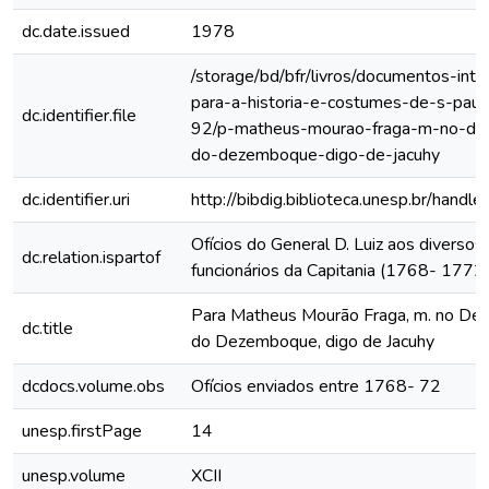
dc.date.issued
1978
/storage/bd/bfr/livros/documentos-int
para-a-historia-e-costumes-de-s-paul
dc.identifier.file
92/p-matheus-mourao-fraga-m-no-de
do-dezemboque-digo-de-jacuhy
dc.identifier.uri
http://bibdig.biblioteca.unesp.br/hand
Ofícios do General D. Luiz aos diversos
dc.relation.ispartof
funcionários da Capitania (1768- 1772
Para Matheus Mourão Fraga, m. no De
dc.title
do Dezemboque, digo de Jacuhy
dcdocs.volume.obs
Ofícios enviados entre 1768- 72
unesp.firstPage
14
unesp.volume
XCII