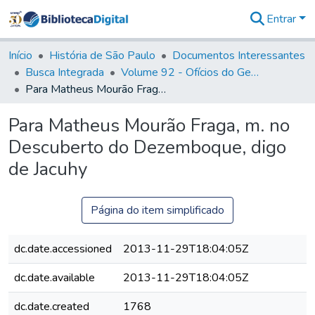
Entrar
Comunidades
&
Início
História de São Paulo
Documentos Interessantes
Coleções
Busca Integrada
Volume 92 - Ofícios do General D. Luiz aos diversos funcionários da Capitania (1768- 1772)
Tudo na
Para Matheus Mourão Fraga, m. no Descuberto do Dezemboque, digo de Jacuhy
Biblioteca
Digital
Para Matheus Mourão Fraga, m. no
Estatísticas
Descuberto do Dezemboque, digo
de Jacuhy
Página do item simplificado
dc.date.accessioned
2013-11-29T18:04:05Z
dc.date.available
2013-11-29T18:04:05Z
dc.date.created
1768