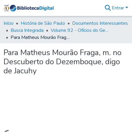
Entrar
Comunidades
&
Início
História de São Paulo
Documentos Interessantes
Coleções
Busca Integrada
Volume 92 - Ofícios do General D. Luiz aos diversos funcionários da Capitania (1768- 1772)
Tudo na
Para Matheus Mourão Fraga, m. no Descuberto do Dezemboque, digo de Jacuhy
Biblioteca
Digital
Para Matheus Mourão Fraga, m. no
Estatísticas
Descuberto do Dezemboque, digo
de Jacuhy