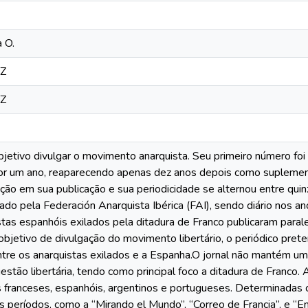
 O.
0Z
0Z
jetivo divulgar o movimento anarquista. Seu primeiro número foi
r um ano, reaparecendo apenas dez anos depois como suplement
ção em sua publicação e sua periodicidade se alternou entre quin
tado pela Federación Anarquista Ibérica (FAI), sendo diário nos
stas espanhóis exilados pela ditadura de Franco publicaram para
etivo de divulgação do movimento libertário, o periódico prete
tre os anarquistas exilados e a Espanha.O jornal não mantém uma
estão libertária, tendo como principal foco a ditadura de Franc
les franceses, espanhóis, argentinos e portugueses. Determinadas
s períodos, como a “Mirando el Mundo”, “Correo de Francia”, e “E