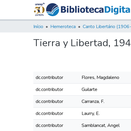
Início
Hemeroteca
Tierra y Libertad, 194
dc.contributor
Flores, Magdaleno
dc.contributor
Guilarte
dc.contributor
Carranza, F.
dc.contributor
Laurry, E.
dc.contributor
Samblancat, Angel