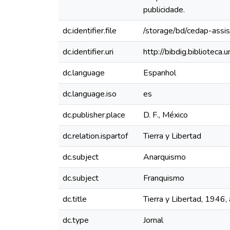
publicidade.
dc.identifier.file
/storage/bd/cedap-assis
dc.identifier.uri
http://bibdig.bibliotec
dc.language
Espanhol
dc.language.iso
es
dc.publisher.place
D. F., México
dc.relation.ispartof
Tierra y Libertad
dc.subject
Anarquismo
dc.subject
Franquismo
dc.title
Tierra y Libertad, 1946,
dc.type
Jornal