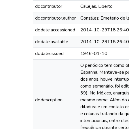
dc.contributor
Callejas, Liberto
dc.contributor.author
González, Emeterio de la
dc.date.accessioned
2014-10-29T18:26:4
dc.date.available
2014-10-29T18:26:4
dc.date.issued
1946-01-10
O periódico tem como ob
Espanha. Manteve-se po
dos anos, houve interrup
como semanário, foi edi
39). No México, anarqui
dc.description
mesmo nome. Além do obj
ditadura e um contato en
e colunas tratando da qu
internacionais, entre e
frequência durante certo