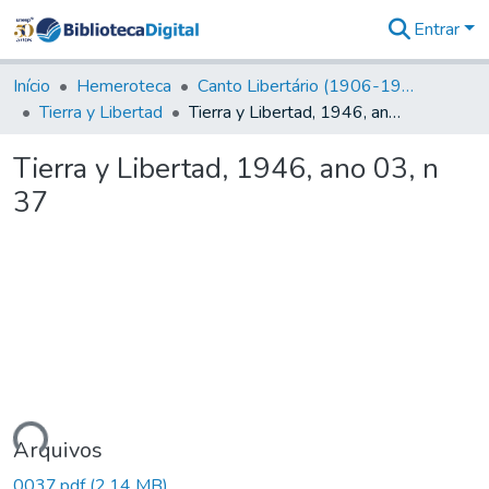
Entrar
Comunidades
&
Início
Hemeroteca
Canto Libertário (1906-1995)
Coleções
Tierra y Libertad
Tierra y Libertad, 1946, ano 03, n 37
Tudo na
Biblioteca
Tierra y Libertad, 1946, ano 03, n
Digital
37
Estatísticas
ndo...
Arquivos
0037.pdf
(2,14 MB)