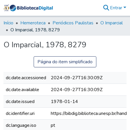
Entrar
Comunidades
&
Início
Hemeroteca
Periódicos Paulistas
O Imparcial
Coleções
O Imparcial, 1978, 8279
Tudo na
Biblioteca
O Imparcial, 1978, 8279
Digital
Estatísticas
Página do item simplificado
dc.date.accessioned
2024-09-27T16:30:09Z
dc.date.available
2024-09-27T16:30:09Z
dc.date.issued
1978-01-14
dc.identifier.uri
https://bibdig.biblioteca.unesp.br/han
dc.language.iso
pt