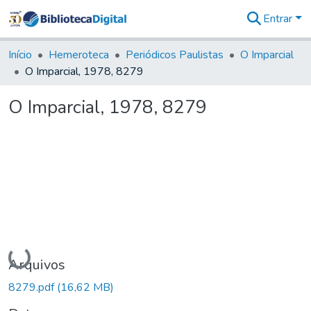
Entrar
Comunidades
&
Início
Hemeroteca
Periódicos Paulistas
O Imparcial
Coleções
O Imparcial, 1978, 8279
Tudo na
Biblioteca
O Imparcial, 1978, 8279
Digital
Estatísticas
Carregando...
Arquivos
8279.pdf
(16,62 MB)