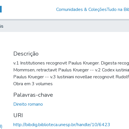
Comunidades & Coleções
Tudo na Bib
lis
Descrição
v.1 Institutiones recognovit Paulus Krueger. Digesta reco
Mommsen, retractavit Paulus Krueger -- v.2 Codex iustini
Paulus Krueger -- v.3 Iustiniani novellae recognovit Rudol
Obra em 3 volumes
Palavras-chave
Direito romano
URI
http://bibdig.biblioteca.unesp.br/handle/10/6423
B)