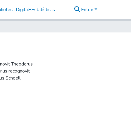
lioteca Digital
Estatísticas
Entrar
gnovit Theodorus
anus recognovit
fus Schoell