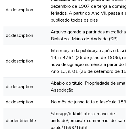
dezembro de 1907 de terça a domingo
dc.description
feriados. A partir do Ano VII, passa a s
publicado todos os dias
Arquivo gerado a partir das microfichas
dc.description
Biblioteca Mário de Andrade (SP)
Interrupção da publicação após o fascí
14, n. 4761 (26 de julho de 1906), rein
dc.description
nova designação numérica a partir do fa
Ano 13, n. 01 (25 de setembro de 19
Abaixo do título: Propriedade de uma
dc.description
Associação
dc.description
No mês de junho falta o fascículo 189
/storage/bd/biblioteca-mario-de-
dc.identifier.file
andrade/jornais/o-commercio-de-sao-
paulo/1899/1888