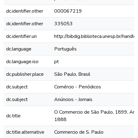
dc.identifier.other
000067219
dc.identifier.other
335053
dc.identifier.uri
http://bibdig.biblioteca.unesp.br/hand
dc.language
Português
dc.language.iso
pt
dc.publisher.place
São Paulo, Brasil
dc.subject
Comércio - Periódicos
dc.subject
Anúncios - Jornais
O Commercio de São Paulo, 1899, Ano V
dc.title
1888
dc.title.alternative
Commercio de S. Paulo