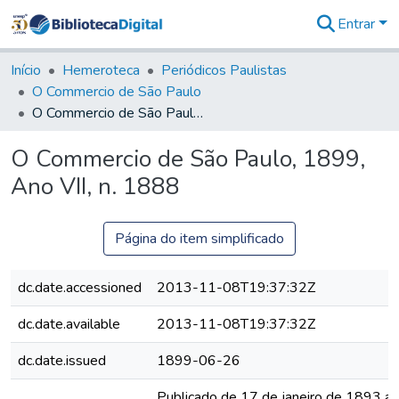
Entrar
Comunidades
&
Início
Hemeroteca
Periódicos Paulistas
Coleções
O Commercio de São Paulo
Tudo na
O Commercio de São Paulo, 1899, Ano VII, n. 1888
Biblioteca
Digital
O Commercio de São Paulo, 1899,
Estatísticas
Ano VII, n. 1888
Página do item simplificado
dc.date.accessioned
2013-11-08T19:37:32Z
dc.date.available
2013-11-08T19:37:32Z
dc.date.issued
1899-06-26
Publicado de 17 de janeiro de 1893 a