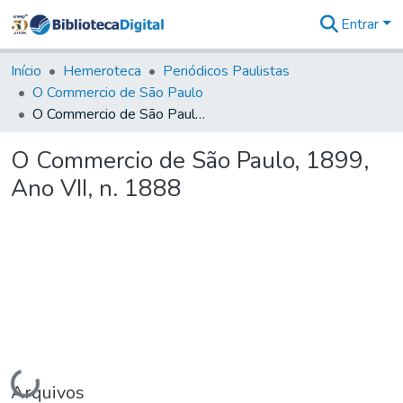
Entrar
Comunidades
&
Início
Hemeroteca
Periódicos Paulistas
Coleções
O Commercio de São Paulo
Tudo na
O Commercio de São Paulo, 1899, Ano VII, n. 1888
Biblioteca
Digital
O Commercio de São Paulo, 1899,
Estatísticas
Ano VII, n. 1888
Carregando...
Arquivos