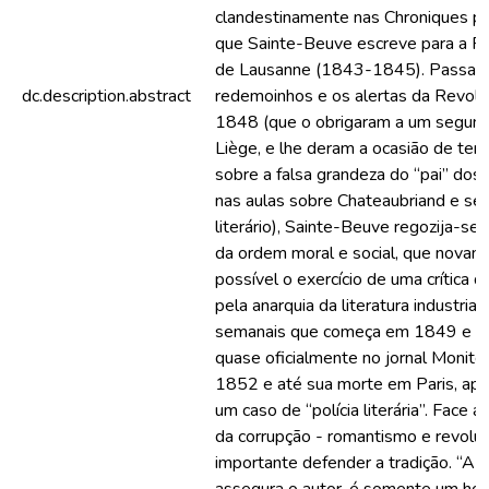
clandestinamente nas Chroniques pa
que Sainte-Beuve escreve para a R
de Lausanne (1843-1845). Passad
dc.description.abstract
redemoinhos e os alertas da Revol
1848 (que o obrigaram a um segundo
Liège, e lhe deram a ocasião de ter a
sobre a falsa grandeza do “pai” dos
nas aulas sobre Chateaubriand e se
literário), Sainte-Beuve regozija-se 
da ordem moral e social, que novam
possível o exercício de uma crítica 
pela anarquia da literatura industrial
semanais que começa em 1849 e co
quase oficialmente no jornal Moniteur
1852 e até sua morte em Paris, a
um caso de “polícia literária”. Face a
da corrupção - romantismo e revoluç
importante defender a tradição. “A crí