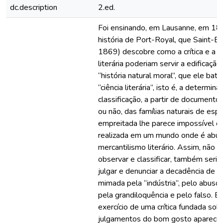
dc.description
2.ed.
Foi ensinando, em Lausanne, em 1
história de Port-Royal, que Saint-
1869) descobre como a crítica e a hi
literária poderiam servir a edificaçã
“história natural moral”, que ele bat
“ciência literária”, isto é, a determina
classificação, a partir de documentos,
ou não, das famílias naturais de espír
empreitada lhe parece impossível d
realizada em um mundo onde é abu
mercantilismo literário. Assim, não b
observar e classificar, também seria
julgar e denunciar a decadência de u
mimada pela “indústria”, pelo abuso 
pela grandiloquência e pelo falso. E
exercício de uma crítica fundada sob
julgamentos do bom gosto aparece