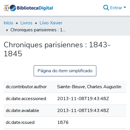
Entrar
Comunidades
&
Início
Livros
Lívio Xavier
Coleções
Chroniques parisiennes : 1843-1845
Tudo na
Biblioteca
Chroniques parisiennes : 1843-
Digital
1845
Estatísticas
Página do item simplificado
dc.contributor.author
Sainte-Beuve, Charles Augustin
dc.date.accessioned
2013-11-08T19:43:48Z
dc.date.available
2013-11-08T19:43:48Z
dc.date.issued
1876