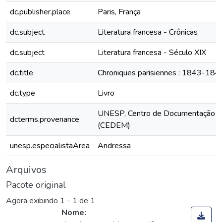
dc.publisher.place
Paris, França
dc.subject
Literatura francesa - Crônicas
dc.subject
Literatura francesa - Século XIX
dc.title
Chroniques parisiennes : 1843-184
dc.type
Livro
UNESP, Centro de Documentação e
dcterms.provenance
(CEDEM)
unesp.especialistaArea
Andressa
Arquivos
Pacote original
Agora exibindo
1 - 1 de 1
Nome: