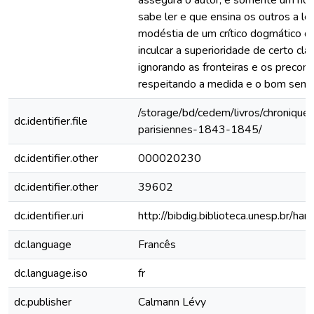
assegura o autor, é somente um h
sabe ler e que ensina os outros a le
modéstia de um crítico dogmático q
inculcar a superioridade de certo cla
ignorando as fronteiras e os precon
respeitando a medida e o bom sens
/storage/bd/cedem/livros/chronique
dc.identifier.file
parisiennes-1843-1845/
dc.identifier.other
000020230
dc.identifier.other
39602
dc.identifier.uri
http://bibdig.biblioteca.unesp.br/h
dc.language
Francês
dc.language.iso
fr
dc.publisher
Calmann Lévy